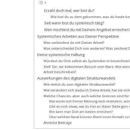
Erzähl doch mal, wer bist du?
Wie bist du zu dem gekommen, was du heute ber
Seit wann bist du systemisch tätig?
Wen möchtest du mit Deinem Angebot erreichen
Systemisches Arbeiten aus Deiner Perspektive
Was verbindest du mit Deiner Arbeit?
Was unterscheidet Dich von anderen? Was zeichnet D
Deine systemische Haltung
Würdest du Dich selbst als Systemiker:in bezeichne
Stell´ Dir, wir bekommen Besuch vom Mars: Wie wür
Arbeit beschreiben?
Auswirkungen des digitalen Strukturwandels
Wie stehst du zum digitalen Strukturwandel?
Wie verändert sich dadurch Deine Arbeit, hat sie sic
Welche Chancen, aber auch welche Grenzen sind für
Was würde sich Deiner Meinung nach verändern, würd
Gibt es noch etwas, was du hier an dieser Stelle ge
Wie kann man Dich am besten erreichen?
Über welchen Kanal können Klient:innen Kontakt zu
Ähnliche Beiträge