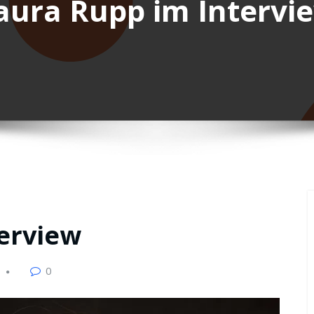
aura Rupp im Intervi
erview
0