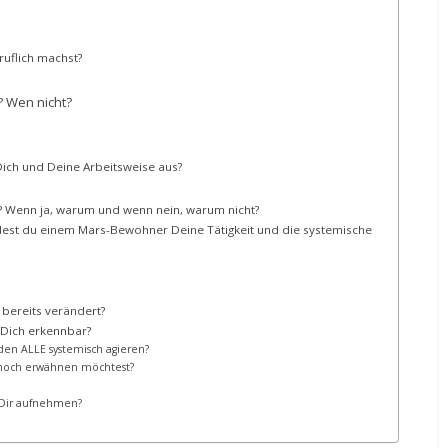
uflich machst?
? Wen nicht?
ich und Deine Arbeitsweise aus?
n? Wenn ja, warum und wenn nein, warum nicht?
dest du einem Mars-Bewohner Deine Tätigkeit und die systemische
h bereits verändert?
 Dich erkennbar?
en ALLE systemisch agieren?
rn noch erwähnen möchtest?
 Dir aufnehmen?