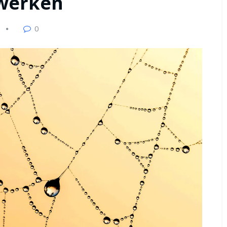
zwerken
0