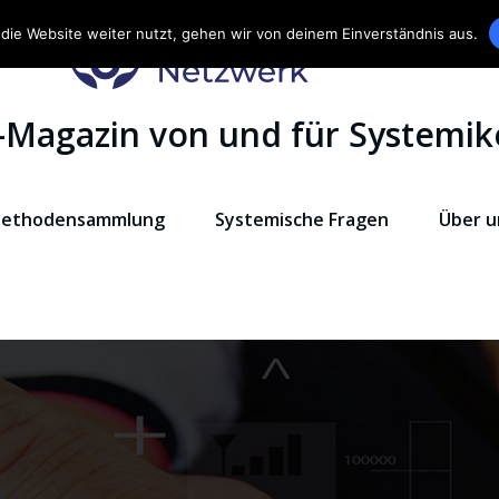
die Website weiter nutzt, gehen wir von deinem Einverständnis aus.
-Magazin von und für Systemik
ethodensammlung
Systemische Fragen
Über u