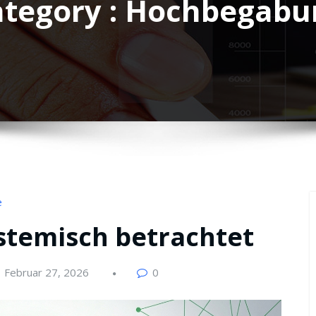
ategory : Hochbegabu
e
temisch betrachtet
Februar 27, 2026
0