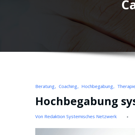
C
Beratung
Coaching
Hochbegabung
Therapi
Hochbegabung sys
Von Redaktion Systemisches Netzwerk