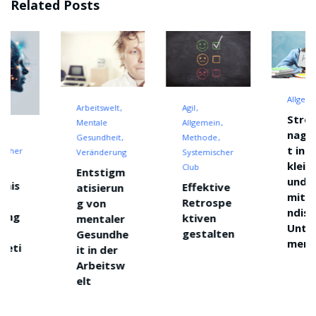
Related Posts
Allgemein
Arbeitswelt
Agil
Stressma
Mentale
Allgemein
nagemen
Gesundheit
Methode
t in
Veränderung
Systemischer
kleinen
Club
Entstigm
und
Effektive
atisierun
mittelstä
Retrospe
g von
ndischen
ktiven
mentaler
Unterneh
gestalten
Gesundhe
men
it in der
Arbeitsw
elt