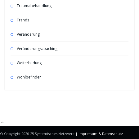
Traumabehandlung
Trends
Veränderung
Veränderungscoaching
Weiterbildung
Wohlbefinden
Mitgliederbereich mit
DigiMember
© Copyright 2020-25 Systemisches Netzwerk
| Impressum &
Datenschutz |