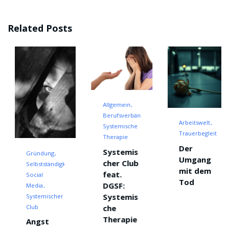
Related Posts
Allgemein
Berufsverbände
Arbeitswelt
Systemische
Trauerbegleitung
Therapie
Der
Systemis
Gründung
Umgang
cher Club
Selbstständigkeit
mit dem
feat.
Social
Tod
DGSF:
Media
Systemis
Systemischer
che
Club
Therapie
Angst