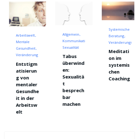
Systemische
Allgemein
Arbeitswelt
Beratung
Kommunikation
Mentale
Veränderungscoach
Sexualität
Gesundheit
Meditati
Veränderung
Tabus
on im
überwind
Entstigm
systemis
en:
atisierun
chen
Sexualitä
g von
Coaching
t
mentaler
besprech
Gesundhe
bar
it in der
machen
Arbeitsw
elt