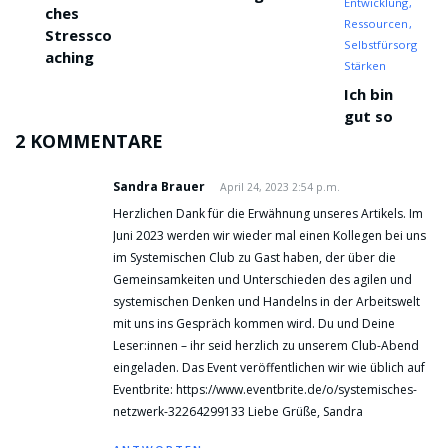
Entwicklung
ches
Ressourcen
Stressco
Selbstfürsorge
aching
Stärken
Ich bin
gut so
wie ich
2 KOMMENTARE
bin
Sandra Brauer
April 24, 2023 2:54 p.m.
Herzlichen Dank für die Erwähnung unseres Artikels. Im
Juni 2023 werden wir wieder mal einen Kollegen bei uns
im Systemischen Club zu Gast haben, der über die
Gemeinsamkeiten und Unterschieden des agilen und
systemischen Denken und Handelns in der Arbeitswelt
mit uns ins Gespräch kommen wird. Du und Deine
Leser:innen – ihr seid herzlich zu unserem Club-Abend
eingeladen. Das Event veröffentlichen wir wie üblich auf
Eventbrite:
https://www.eventbrite.de/o/systemisches-
netzwerk-32264299133
Liebe Grüße, Sandra