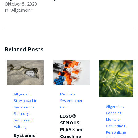
Oktober 5, 2020
In "Allgemein"
Related Posts
Allgemein
Methode
Stresscoaching
Systemischer
Allgemein
Systemische
Club
Coaching
Beratung
LEGO®
Mentale
Systemische
SERIOUS
Gesundheit
Haltung
PLAY® im
Persönliche
Systemis
Coaching