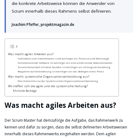
die konkrete Arbeitsweise können die Anwender von
Scrum innerhalb dieses Rahmens selbst definieren.
Joachim Pfeffer, projektmagazin.de
Was macht agiles Arbeiten aus?
Individuen und Interaktionen sind wichtiger als Prozesse und Werkzeuge
Funktionierende Software ist wichtiger als eine umfassende Dokumentation
Zusammenarbeit mit dem Kunden ist wichtiger als Vertragsverhandlung
Reagieren auf Veränderung ist wichtiger als das Befolgen eines Plans
Was macht systemische Organisationsentwicklung aus?
Drei Erkenntnisse der Systemischen Organisationsentwicklung
Wo treffen sich die agile und die systemische Haltung?
Ähnliche Beiträge
Was macht agiles Arbeiten aus?
Der Scrum Master hat demzufolge die Aufgabe, das Rahmenwerk zu
kennen und dafür zu sorgen, dass die selbst definierten Arbeitsweisen
innerhalb dieses Rahmenwerks eingehalten werden. Dem agilen