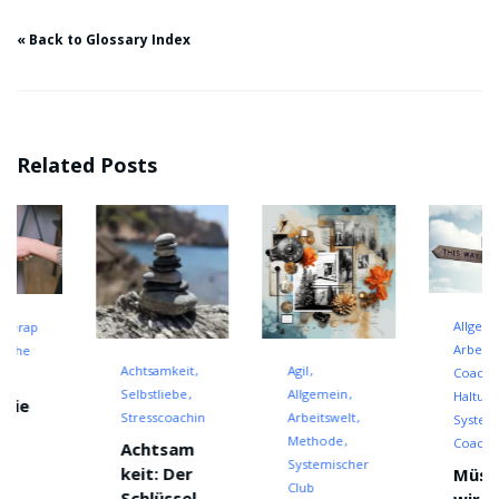
« Back to Glossary Index
Related Posts
Allgemein
Arbeitswelt
Achtsamkeit
Agil
Coaching
Selbstliebe
Allgemein
Haltung
Stresscoaching
Arbeitswelt
Systemisches
Methode
Coaching
Achtsam
Systemischer
keit: Der
Müssen
Club
Schlüssel