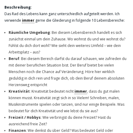
Beschreibung:
Das Rad des Lebens kann ganz unterschiedlich aufgeteilt werden. Ich
verwende
immer
gerne die Gliederung in folgende 10 Lebensbereiche:
Räumliche Umgebung
: Bei diesem Lebensbereich handelt es sich
zunächst einmal um dein Zuhause. Wo wohnst du und wie wohnst du?
Fühlst du dich dort wohl? Wie sieht dein weiteres Umfeld – wie dein
Arbeitsplatz – aus?
Beruf
: Bei diesem Bereich darfst du darauf schauen, wie zufrieden du
mit deiner beruflichen Situation bist. Der Beruf bietet bei vielen
Menschen noch die Chance auf Veränderung. Höre hier wirklich
geduldig in dich rein und frage dich, ob dein Beruf deinem absoluten
Herzensweg entspricht
Kreativität
: Kreativität bedeutet nicht
immer
, dass du gut malen
können musst. Kreativität zeigt sich in so Vielem! Schreiben, malen,
Musikinstrumente spielen oder tanzen, sind nur einige Beispiele. Was
bedeutet für dich Kreativität und wie lebst du sie aus?
Freizeit / Hobbys
: Wie verbringst du deine Freizeit? Hast du
ausreichend freie Zeit?
Finanzen
: Wie denkst du über Geld? Was bedeutet Geld oder