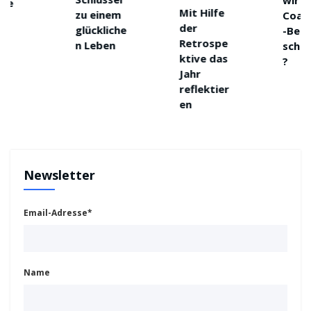
wir den
Mit Hilfe
zu einem
Coaching
der
glückliche
-Begriff
Retrospe
n Leben
schützen
ktive das
?
Jahr
reflektier
en
Newsletter
Email-Adresse*
Name