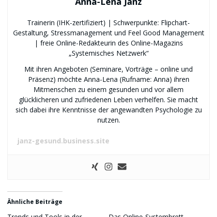
Anna-Lena Janz
Trainerin (IHK-zertifiziert) | Schwerpunkte: Flipchart-
Gestaltung, Stressmanagement und Feel Good Management
| freie Online-Redakteurin des Online-Magazins
„Systemisches Netzwerk“
Mit ihren Angeboten (Seminare, Vorträge – online und
Präsenz) möchte Anna-Lena (Rufname: Anna) ihren
Mitmenschen zu einem gesunden und vor allem
glücklicheren und zufriedenen Leben verhelfen. Sie macht
sich dabei ihre Kenntnisse der angewandten Psychologie zu
nutzen.
janz-gesund.business.site
Ähnliche Beiträge
Trends und Tools in der
Das Online-Systembrett