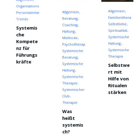
Organisationsentwicklung
Allgemein
Allgemein
Personalentwicklung
Familientherapie
Beratung
Trends
Selbstliebe
Coaching
Systemis
Spiritualität
Haltung
che
Systemische
Methode
Kompete
Haltung
Psychotherapie
nz für
Systemische
Systemische
Führungs
Therapie
Beratung
kräfte
Systemische
Selbstwe
Haltung
rt mit
Systemische
Hilfe von
Therapie
Ritualen
Systemischer
stärken
Club
Therapie
Was
heißt
systemis
ch?