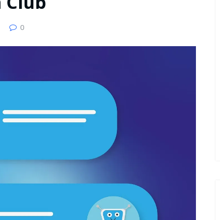
 Club
0