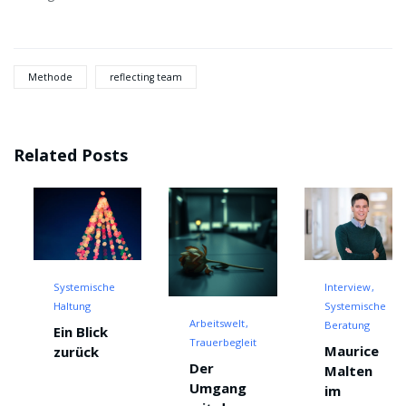
Methode
reflecting team
Related Posts
Systemische
Interview
Haltung
Systemische
Arbeitswelt
Beratung
Ein Blick
Trauerbegleitung
Maurice
zurück
Der
Malten
klung
Umgang
im