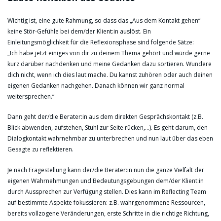
Wichtig ist, eine gute Rahmung, so dass das „Aus dem Kontakt gehen“
keine Stör-Gefühle bei dem/der Klient:in auslöst. Ein
Einleitungsmöglichkeit für die Reflexionsphase sind folgende Sätze:
„Ich habe jetzt einiges von dir zu deinem Thema gehört und würde gerne
kurz darüber nachdenken und meine Gedanken dazu sortieren. Wundere
dich nicht, wenn ich dies laut mache. Du kannst zuhören oder auch deinen
eigenen Gedanken nachgehen. Danach können wir ganz normal
weitersprechen.“
Dann geht der/die Berater:in aus dem direkten Gesprächskontakt (z.B.
Blick abwenden, aufstehen, Stuhl zur Seite rücken,…). Es geht darum, den
Dialogkontakt wahrnehmbar zu unterbrechen und nun laut über das eben
Gesagte zu reflektieren.
Je nach Fragestellung kann der/die Berater:in nun die ganze Vielfalt der
eigenen Wahrnehmungen und Bedeutungsgebungen dem/der Klient:in
durch Aussprechen zur Verfügung stellen. Dies kann im Reflecting Team
auf bestimmte Aspekte fokussieren: z.B. wahrgenommene Ressourcen,
bereits vollzogene Veränderungen, erste Schritte in die richtige Richtung,