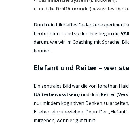
das
limbische System
(Emotionen),
und die
Großhirnrinde
(bewusstes Denke
Durch ein bildhaftes Gedankenexperiment w
beobachten – und so den Einstieg in die
VA
darum, wie wir im Coaching mit Sprache, B
können.
Elefant und Reiter – wer st
Ein zentrales Bild war die von Jonathan H
(Unterbewusstsein)
und dem
Reiter (Ver
nur mit dem kognitiven Denken zu arbeiten
Erleben einzubeziehen. Denn: Der „Elefant“ 
mitgehen, wenn er gut führt.