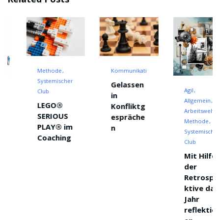
Methode
Kommunikation
Systemischer
Gelassen
Agil
Club
in
Allgemein
LEGO®
Konfliktg
Arbeitswelt
SERIOUS
espräche
cklung
Methode
PLAY® im
n
Systemischer
Coaching
Club
Mit Hilfe
der
Retrospe
ktive das
Jahr
reflektier