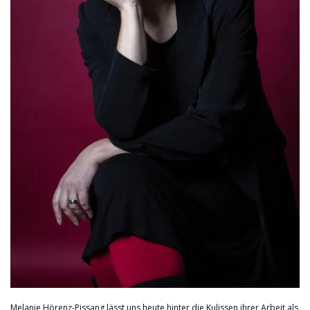
Melanie Hörenz-Pissang lässt uns heute hinter die Kulissen ihrer Arbeit als