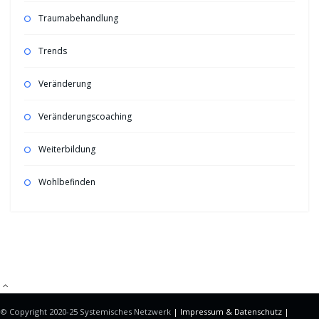
Traumabehandlung
Trends
Veränderung
Veränderungscoaching
Weiterbildung
Wohlbefinden
Mitgliederbereich mit
DigiMember
© Copyright 2020-25 Systemisches Netzwerk
| Impressum &
Datenschutz |