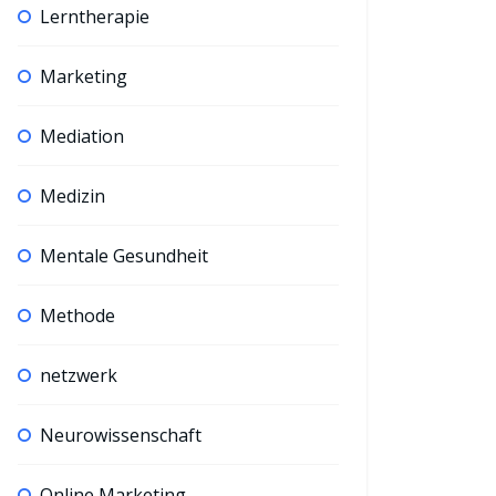
Lerntherapie
Marketing
Achtsamkeit
Emotionen
Ressourcen
Mediation
Vom Spiel der Emotionen
Method
und ihrem Tanz in der
Medizin
LEGO
Veränderung
Coac
Mentale Gesundheit
Methode
netzwerk
Neurowissenschaft
Online Marketing