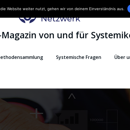
die Website weiter nutzt, gehen wir von deinem Einverständnis aus.
-Magazin von und für Systemik
ethodensammlung
Systemische Fragen
Über u