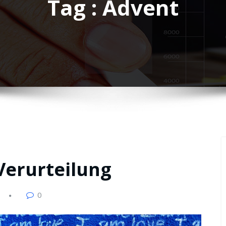
Tag : Advent
Verurteilung
0