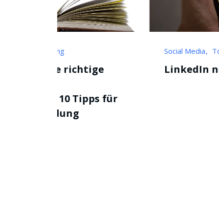
Social Media
Tools
ige
LinkedIn nutzen
s für