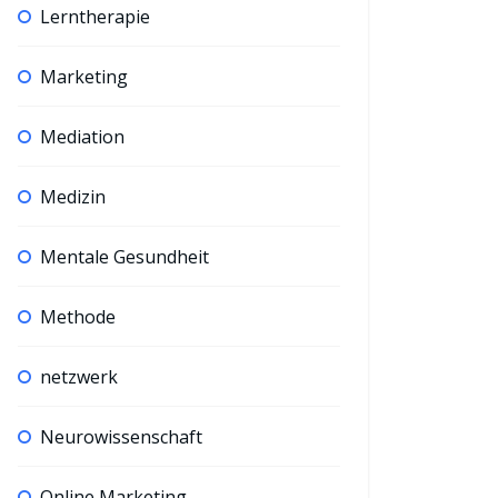
Lerntherapie
Marketing
Allgemein
Digitalisierung
Allgeme
Mediation
Systemischer Club
Tools
Trends
Einführung in die KI
Das 
Medizin
Mentale Gesundheit
Methode
netzwerk
Neurowissenschaft
Online Marketing