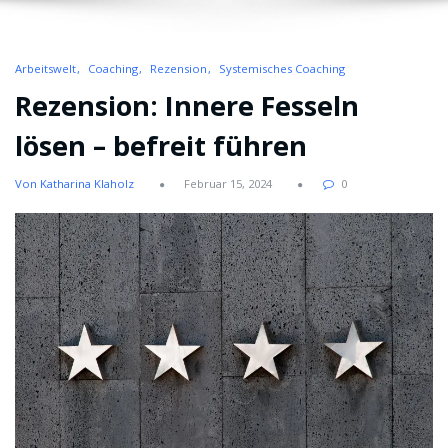
Arbeitswelt
Coaching
Rezension
Systemisches Coaching
Rezension: Innere Fesseln
lösen – befreit führen
Von Katharina Klaholz
Februar 15, 2024
0